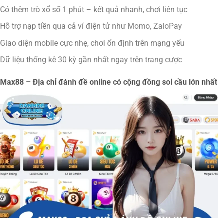
Có thêm trò xổ số 1 phút – kết quả nhanh, chơi liên tục
Hỗ trợ nạp tiền qua cả ví điện tử như Momo, ZaloPay
Giao diện mobile cực nhẹ, chơi ổn định trên mạng yếu
Dữ liệu thống kê 30 kỳ gần nhất ngay trên trang cược
Max88 – Địa chỉ đánh đề online có cộng đồng soi cầu lớn nhất