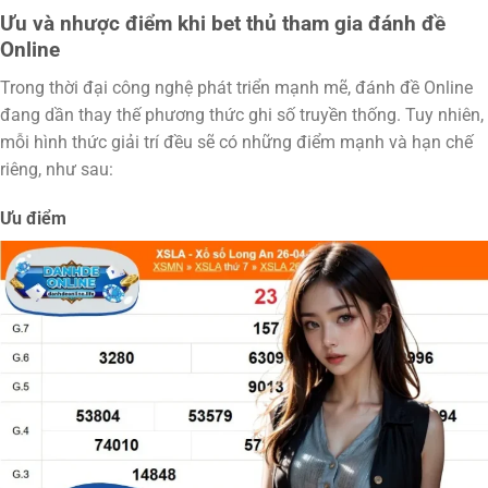
Ưu và nhược điểm khi bet thủ tham gia đánh đề
Online
Trong thời đại công nghệ phát triển mạnh mẽ, đánh đề Online
đang dần thay thế phương thức ghi số truyền thống. Tuy nhiên,
mỗi hình thức giải trí đều sẽ có những điểm mạnh và hạn chế
riêng, như sau:
Ưu điểm