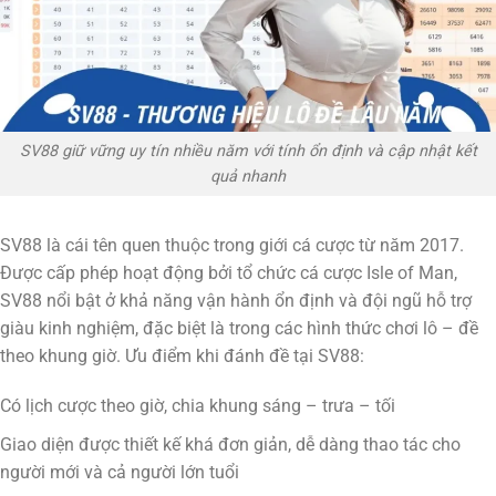
SV88 giữ vững uy tín nhiều năm với tính ổn định và cập nhật kết
quả nhanh
SV88 là cái tên quen thuộc trong giới cá cược từ năm 2017.
Được cấp phép hoạt động bởi tổ chức cá cược Isle of Man,
SV88 nổi bật ở khả năng vận hành ổn định và đội ngũ hỗ trợ
giàu kinh nghiệm, đặc biệt là trong các hình thức chơi lô – đề
theo khung giờ. Ưu điểm khi đánh đề tại SV88:
Có lịch cược theo giờ, chia khung sáng – trưa – tối
Giao diện được thiết kế khá đơn giản, dễ dàng thao tác cho
người mới và cả người lớn tuổi