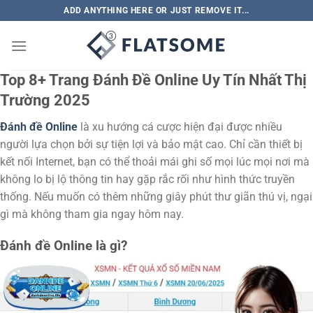
Chuyển
ADD ANYTHING HERE OR JUST REMOVE IT...
đến
nội
dung
Top 8+ Trang Đánh Đề Online Uy Tín Nhất Thị
Trường 2025
Đánh đề Online
là xu hướng cá cược hiện đại được nhiều
người lựa chọn bởi sự tiện lợi và bảo mật cao. Chỉ cần thiết bị
kết nối Internet, bạn có thể thoải mái ghi số mọi lúc mọi nơi mà
không lo bị lộ thông tin hay gặp rắc rối như hình thức truyền
thống. Nếu muốn có thêm những giây phút thư giãn thú vị, ngại
gì mà không tham gia ngay hôm nay.
Đánh đề Online là gì?