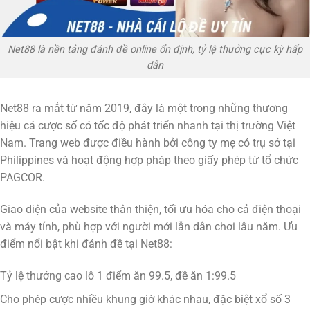
Net88 là nền tảng đánh đề online ổn định, tỷ lệ thưởng cực kỳ hấp
dẫn
Net88 ra mắt từ năm 2019, đây là một trong những thương
hiệu cá cược số có tốc độ phát triển nhanh tại thị trường Việt
Nam. Trang web được điều hành bởi công ty mẹ có trụ sở tại
Philippines và hoạt động hợp pháp theo giấy phép từ tổ chức
PAGCOR.
Giao diện của website thân thiện, tối ưu hóa cho cả điện thoại
và máy tính, phù hợp với người mới lẫn dân chơi lâu năm. Ưu
điểm nổi bật khi đánh đề tại Net88:
Tỷ lệ thưởng cao lô 1 điểm ăn 99.5, đề ăn 1:99.5
Cho phép cược nhiều khung giờ khác nhau, đặc biệt xổ số 3