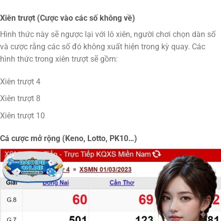
Xiên trượt (Cược vào các số không về)
Hình thức này sẽ ngược lại với lô xiên, người chơi chọn dàn số
và cược rằng các số đó không xuất hiện trong kỳ quay. Các
hình thức trong xiên trượt sẽ gồm:
Xiên trượt 4
Xiên trượt 8
Xiên trượt 10
Cá cược mở rộng (Keno, Lotto, PK10…)