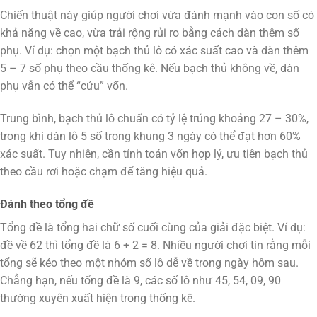
Chiến thuật này giúp người chơi vừa đánh mạnh vào con số có
khả năng về cao, vừa trải rộng rủi ro bằng cách dàn thêm số
phụ. Ví dụ: chọn một bạch thủ lô có xác suất cao và dàn thêm
5 – 7 số phụ theo cầu thống kê. Nếu bạch thủ không về, dàn
phụ vẫn có thể “cứu” vốn.
Trung bình, bạch thủ lô chuẩn có tỷ lệ trúng khoảng 27 – 30%,
trong khi dàn lô 5 số trong khung 3 ngày có thể đạt hơn 60%
xác suất. Tuy nhiên, cần tính toán vốn hợp lý, ưu tiên bạch thủ
theo cầu rơi hoặc chạm để tăng hiệu quả.
Đánh theo tổng đề
Tổng đề là tổng hai chữ số cuối cùng của giải đặc biệt. Ví dụ:
đề về 62 thì tổng đề là 6 + 2 = 8. Nhiều người chơi tin rằng mỗi
tổng sẽ kéo theo một nhóm số lô dễ về trong ngày hôm sau.
Chẳng hạn, nếu tổng đề là 9, các số lô như 45, 54, 09, 90
thường xuyên xuất hiện trong thống kê.