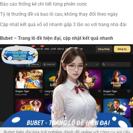
Báo cáo thống kê chi tiết từng phiên cược
Tỷ lệ thưởng đề và bao lô cao, không thay đổi theo ngày
Cập nhật kết quả xổ số nhanh gấp 3 lần so với trang nhà đài
Bubet – Trang lô đề hiện đại, cập nhật kết quả nhanh
Bubet hiện đại hóa trải nghiệm đánh đề online với công cụ soi cầu