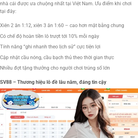
nhà cái được ưa chuộng nhất tại Việt Nam. Ưu điểm khi chơi
tại đây:
Xiên 2 ăn 1:12, xiên 3 ăn 1:60 – cao hơn mặt bằng chung
Có chế độ hoàn tiền lô trượt tới 10% mỗi ngày
Tính năng “ghi nhanh theo lịch sử” cực tiện lợi
Cập nhật cầu nóng, cầu bạch thủ theo thời gian thực
Nhiều đợt tặng thưởng cho người chơi trúng số lớn
SV88 – Thương hiệu lô đề lâu năm, đáng tin cậy