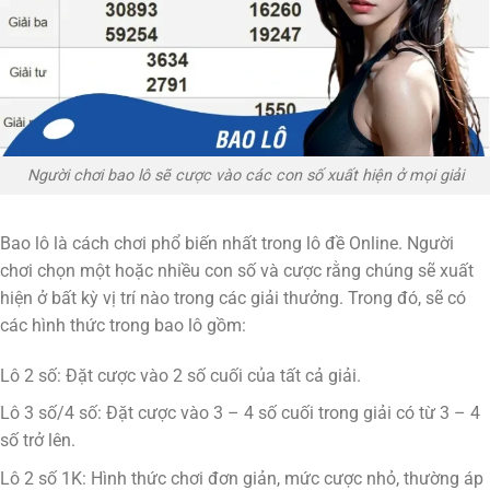
Người chơi bao lô sẽ cược vào các con số xuất hiện ở mọi giải
Bao lô là cách chơi phổ biến nhất trong lô đề Online. Người
chơi chọn một hoặc nhiều con số và cược rằng chúng sẽ xuất
hiện ở bất kỳ vị trí nào trong các giải thưởng. Trong đó, sẽ có
các hình thức trong bao lô gồm:
Lô 2 số: Đặt cược vào 2 số cuối của tất cả giải.
Lô 3 số/4 số: Đặt cược vào 3 – 4 số cuối trong giải có từ 3 – 4
số trở lên.
Lô 2 số 1K: Hình thức chơi đơn giản, mức cược nhỏ, thường áp