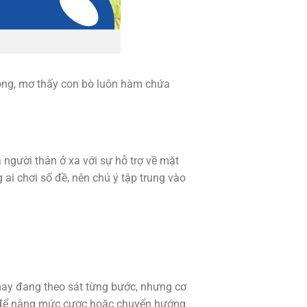
Đông, mơ thấy con bò luôn hàm chứa
a người thân ở xa với sự hỗ trợ về mặt
 ai chơi số đề, nên chú ý tập trung vào
may đang theo sát từng bước, nhưng cơ
àng để nâng mức cược hoặc chuyển hướng