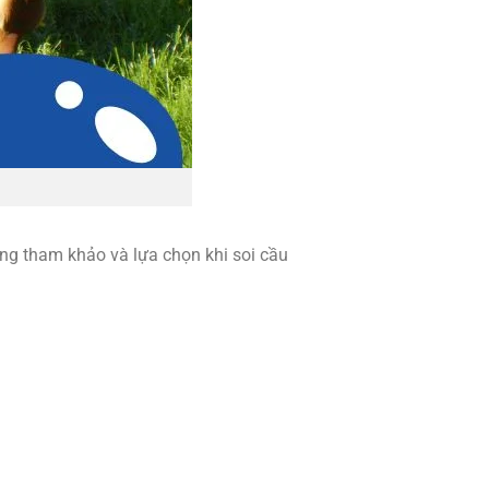
àng tham khảo và lựa chọn khi soi cầu