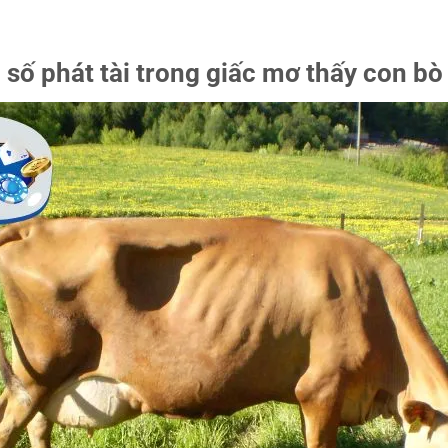
 số phát tài trong giấc mơ thấy con bò