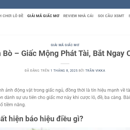
 CHƠI LÔ ĐỀ
GIẢI MÃ GIẤC MƠ
REVIEW NHÀ CÁI
SOI CẦU XSMT
GIẢI MÃ GIẤC MƠ
 Bò – Giấc Mộng Phát Tài, Bắt Ngay 
ĐÃ ĐĂNG TRÊN
1 THÁNG 8, 2025
BỞI
TRẦN VIKKA
h ảnh động vật trong giấc ngủ, đồng thời là tín hiệu mạnh về tà
 dành sự ưu tiên cho giấc mơ này khi cược lô, đề, ba càng. Bài v
ố tiềm năng.
ất hiện báo hiệu điều gì?