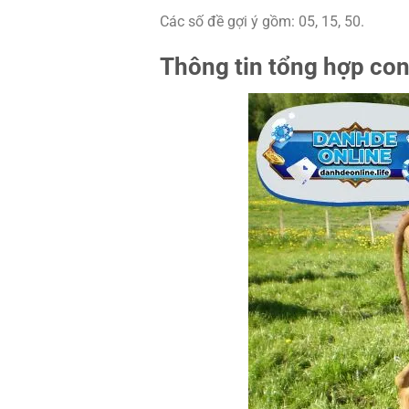
Các số đề gợi ý gồm: 05, 15, 50.
Thông tin tổng hợp con