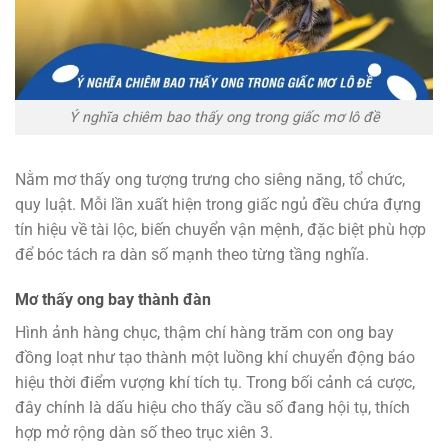
Ý nghĩa chiêm bao thấy ong trong giấc mơ lô đề
Nằm mơ thấy ong tượng trưng cho siêng năng, tổ chức,
quy luật. Mỗi lần xuất hiện trong giấc ngủ đều chứa đựng
tín hiệu về tài lộc, biến chuyển vận mệnh, đặc biệt phù hợp
để bóc tách ra dàn số mạnh theo từng tầng nghĩa.
Mơ thấy ong bay thành đàn
Hình ảnh hàng chục, thậm chí hàng trăm con ong bay
đồng loạt như tạo thành một luồng khí chuyển động báo
hiệu thời điểm vượng khí tích tụ. Trong bối cảnh cá cược,
đây chính là dấu hiệu cho thấy cầu số đang hội tụ, thích
hợp mở rộng dàn số theo trục xiên 3.