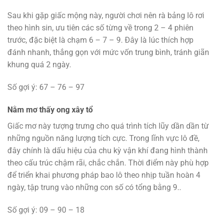
Sau khi gặp giấc mộng này, người chơi nên rà bảng lô rơi
theo hình sin, ưu tiên các số từng về trong 2 – 4 phiên
trước, đặc biệt là chạm 6 – 7 – 9. Đây là lúc thích hợp
đánh nhanh, thắng gọn với mức vốn trung bình, tránh giãn
khung quá 2 ngày.
Số gợi ý: 67 – 76 – 97
Nằm mơ thấy ong xây tổ
Giấc mơ này tượng trưng cho quá trình tích lũy dần dần từ
những nguồn năng lượng tích cực. Trong lĩnh vực lô đề,
đây chính là dấu hiệu của chu kỳ vận khí đang hình thành
theo cấu trúc chậm rãi, chắc chắn. Thời điểm này phù hợp
để triển khai phương pháp bao lô theo nhịp tuần hoàn 4
ngày, tập trung vào những con số có tổng bằng 9..
Số gợi ý: 09 – 90 – 18