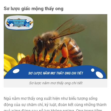
Sơ lược giấc mộng thấy ong
Sơ lược nằm mơ thấy ong chi tiết
Ngủ nằm mơ thấy ong xuất hiện như biểu tượng sống
động của sự chăm chỉ, kỷ luật, đoàn kết cùng những thành
quả xứng đáng sau nỗ lực không ngừng. Ong trong tiềm