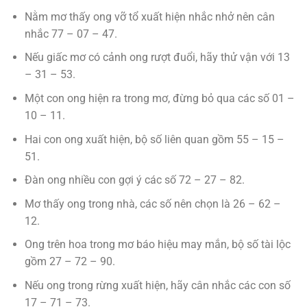
Nằm mơ thấy ong vỡ tổ xuất hiện nhắc nhở nên cân
nhắc 77 – 07 – 47.
Nếu giấc mơ có cảnh ong rượt đuổi, hãy thử vận với 13
– 31 – 53.
Một con ong hiện ra trong mơ, đừng bỏ qua các số 01 –
10 – 11.
Hai con ong xuất hiện, bộ số liên quan gồm 55 – 15 –
51.
Đàn ong nhiều con gợi ý các số 72 – 27 – 82.
Mơ thấy ong trong nhà, các số nên chọn là 26 – 62 –
12.
Ong trên hoa trong mơ báo hiệu may mắn, bộ số tài lộc
gồm 27 – 72 – 90.
Nếu ong trong rừng xuất hiện, hãy cân nhắc các con số
17 – 71 – 73.