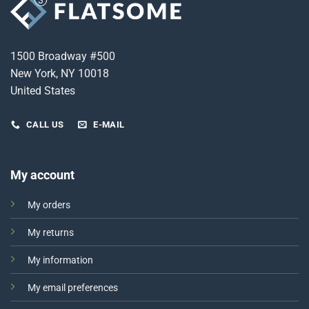
1500 Broadway #500
New York, NY 10018
United States
CALL US
E-MAIL
My account
My orders
My returns
My information
My email preferences