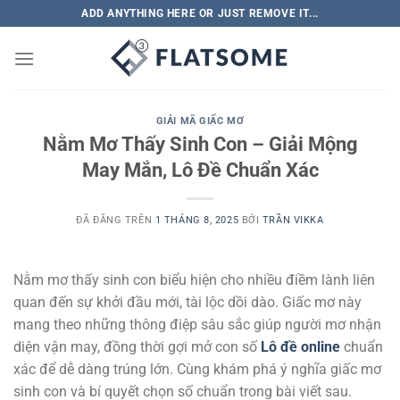
Chuyển
ADD ANYTHING HERE OR JUST REMOVE IT...
đến
nội
dung
GIẢI MÃ GIẤC MƠ
Nằm Mơ Thấy Sinh Con – Giải Mộng
May Mắn, Lô Đề Chuẩn Xác
ĐÃ ĐĂNG TRÊN
1 THÁNG 8, 2025
BỞI
TRẦN VIKKA
Nằm mơ thấy sinh con biểu hiện cho nhiều điềm lành liên
quan đến sự khởi đầu mới, tài lộc dồi dào. Giấc mơ này
mang theo những thông điệp sâu sắc giúp người mơ nhận
diện vận may, đồng thời gợi mở con số
Lô đề online
chuẩn
xác để dễ dàng trúng lớn. Cùng khám phá ý nghĩa giấc mơ
sinh con và bí quyết chọn số chuẩn trong bài viết sau.