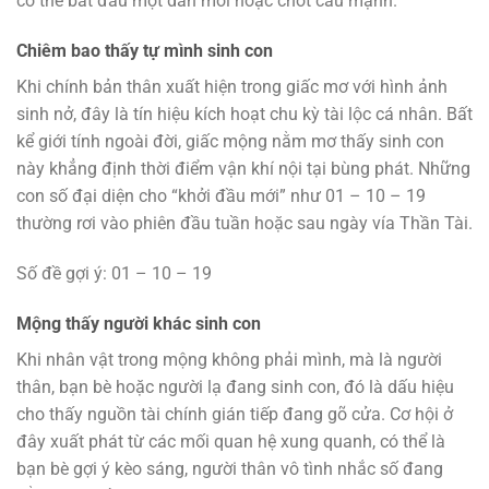
có thể bắt đầu một dàn mới hoặc chốt cầu mạnh.
Chiêm bao thấy tự mình sinh con
Khi chính bản thân xuất hiện trong giấc mơ với hình ảnh
sinh nở, đây là tín hiệu kích hoạt chu kỳ tài lộc cá nhân. Bất
kể giới tính ngoài đời, giấc mộng nằm mơ thấy sinh con
này khẳng định thời điểm vận khí nội tại bùng phát. Những
con số đại diện cho “khởi đầu mới” như 01 – 10 – 19
thường rơi vào phiên đầu tuần hoặc sau ngày vía Thần Tài.
Số đề gợi ý: 01 – 10 – 19
Mộng thấy người khác sinh con
Khi nhân vật trong mộng không phải mình, mà là người
thân, bạn bè hoặc người lạ đang sinh con, đó là dấu hiệu
cho thấy nguồn tài chính gián tiếp đang gõ cửa. Cơ hội ở
đây xuất phát từ các mối quan hệ xung quanh, có thể là
bạn bè gợi ý kèo sáng, người thân vô tình nhắc số đang