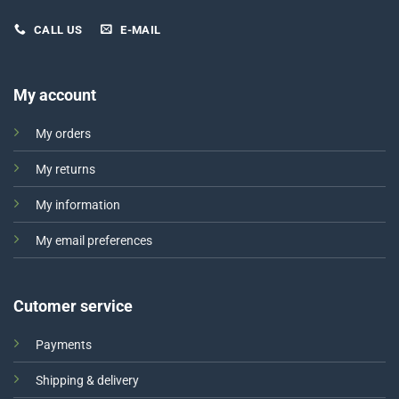
CALL US
E-MAIL
My account
My orders
My returns
My information
My email preferences
Cutomer service
Payments
Shipping & delivery